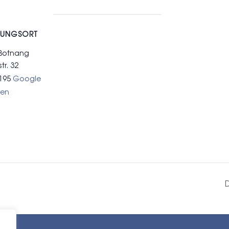
TUNGSORT
 Botnang
tr. 32
195
Google
gen